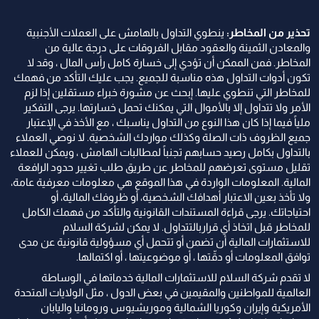
تحذير من المخاطر:
ينطوي التداول بالهامش على العملات الأجنبية
والمعادن الثمينة والعقود مقابل الفروقات على درجة عالية من
المخاطر. فمن الممكن أن تؤدي إلى خسارة كامل رأس المال ، وقد لا
تكون أدوات التداول هذه مناسبة للجميع. يجب عليك التأكد من فهمك
للمخاطر التي تنطوي عليها. إبحث عن مشورة خبراء مستقلين إذا لزم
الأمر ولا تتداول إلا بالأموال التي يمكنك تحمل خسارتها. يرجى التفكير
ملياً فيما إذا كان هذا النوع من التداول يناسبك ، مع الأخذ في الإعتبار
جميع الظروف ذات الصلة وكذلك مواردك الشخصية. لا نوصي العملاء
بالتداول بكامل رصيد حسابهم تجنباً لمطالبات الهامش ، ويمكن للعملاء
تقليل مستوى تعرضهم للمخاطر عن طريق طلب تغيير حدود الرافعة
المالية. المعلومات الواردة في هذا الموقع هي معلومات معرفية عامة،
ولا تأخذ بعين الاعتبار أهدافك الشخصية، أو ظروفك المالية، أو
احتياجاتك. يرجى قراءة المستندات القانونية والتأكد من فهمك الكامل
للمخاطر قبل اتخاذ أي قراربالتتداول. لا يمكن لشركة السلام
للاستثمارات المالية أن تضمن أو تتحمل أي مسؤولية قانونية عن مدى
توافق المعلومات أو دقّتها ، أو موضوعيتها ، أو اكتمالها.
لا تقدم شركة السلام للاستثمارات المالية خدماتها في الوساطة
العالمية للمواطنين والمقيمين في بعض الدول ، مثل الولايات المتحدة
الأمريكية وإيران وكوريا الشمالية وموريشيوس ورومانيا واليابان